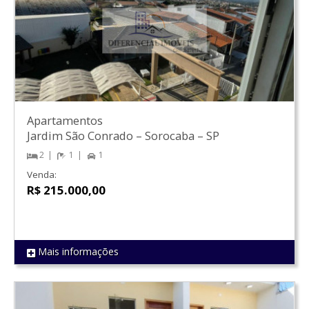
Apartamentos
Jardim São Conrado
–
Sorocaba
–
SP
2
1
1
Venda:
R$ 215.000,00
Mais informações
REF 1584