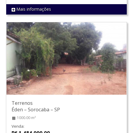
Mais informações
REF 1079
Terrenos
Éden
–
Sorocaba
–
SP
1000.00 m²
Venda:
R$ 1.484.000,00