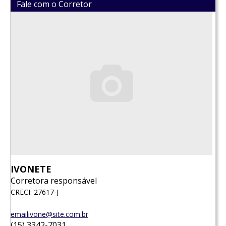
Fale com o Corretor
IVONETE
Corretora responsável
CRECI: 27617-J
emailivone@site.com.br
(15) 3342-7031