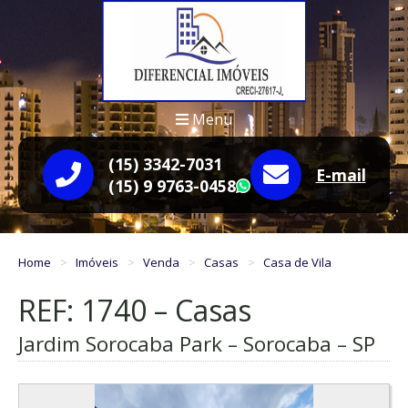
Menu
(15) 3342-7031
E-mail
(15) 9 9763-0458
WhatsApp
Home
Imóveis
Venda
Casas
Casa de Vila
REF: 1740 – Casas
Jardim Sorocaba Park – Sorocaba – SP