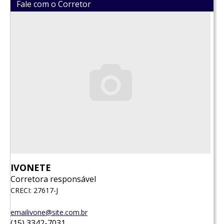
Fale com o Corretor
IVONETE
Corretora responsável
CRECI: 27617-J
emailivone@site.com.br
(15) 3342-7031