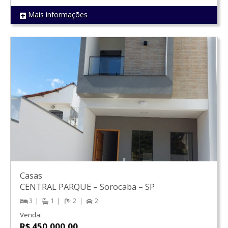
Mais informações
REF 1560
Casas
CENTRAL PARQUE
–
Sorocaba
–
SP
3
1
2
2
Venda:
R$ 450.000,00