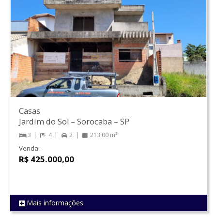
Casas
Jardim do Sol
–
Sorocaba
–
SP
3
4
2
213.00 m²
Venda:
R$ 425.000,00
Mais informações
REF 1296