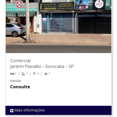
Comercial
Jardim Planalto
–
Sorocaba
–
SP
1
1
2
1
Venda:
Consulte
Mais informações
REF 1421