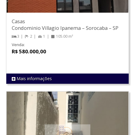
Casas
Condominio Villagio Ipanema
–
Sorocaba
–
SP
3
2
1
105.00 m²
Venda:
R$ 580.000,00
Mais informações
REF 1093