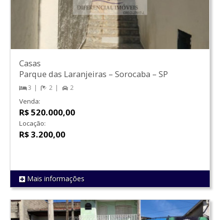
Casas
Parque das Laranjeiras
–
Sorocaba
–
SP
3
2
2
Venda:
R$ 520.000,00
Locação:
R$ 3.200,00
Mais informações
REF 1798