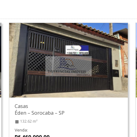
Casas
Éden
–
Sorocaba
–
SP
132.62 m²
Venda:
R$ 460.000,00