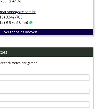
RECI: 27617-J
mailivone@site.com.br
(15) 3342-7031
(15) 9 9763-0458
WhatsApp
Ver todos os imóveis
ções
reenchimento obrigatório.