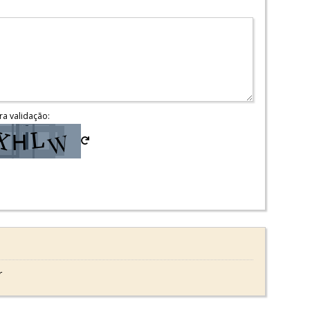
ra validação:
r