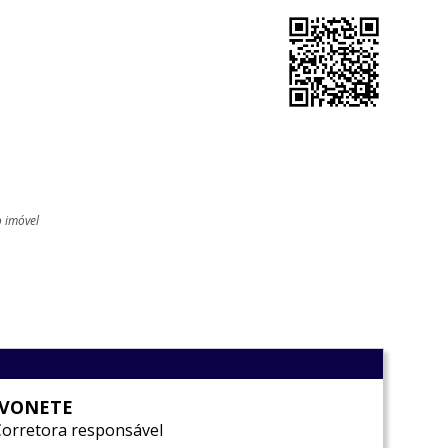
o imóvel
l
IVONETE
Corretora responsável