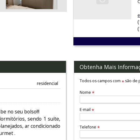
C
e
Obtenha Mais Informa
Todos os campos com
são de p
*
residencial
Nome
*
E-mail
*
be no seu bolso!!!
ormitórios, sendo 1 suíte,
planejados, ar condicionado
Telefone
*
urmet .