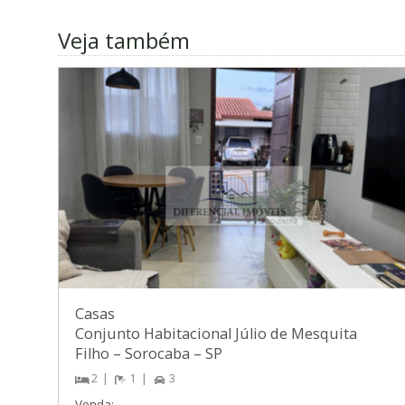
Veja também
Casas
Conjunto Habitacional Júlio de Mesquita
Filho
–
Sorocaba
–
SP
2
1
3
Venda: