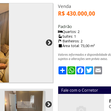
Venda
R$ 430.000,00
Padrão
Quartos: 2
Suítes: 1
Banheiros: 2
Área total: 73,00 m²
Valores informados e disponibilidade d
sujeitos a alterações sem prévio aviso.
Share
WhatsApp
Facebook
Twitter
Emai
Fale com o Corretor