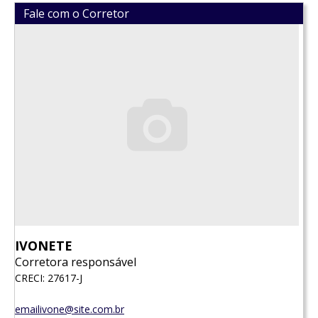
Fale com o Corretor
IVONETE
Corretora responsável
CRECI: 27617-J
emailivone@site.com.br