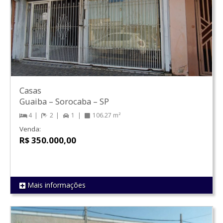
Casas
Guaiba
–
Sorocaba
–
SP
4
2
1
106.27 m²
Venda:
R$ 350.000,00
Mais informações
REF 1226