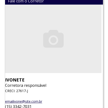
Fale com o Corretor
IVONETE
Corretora responsável
CRECI: 27617-J
emailivone@site.com.br
(15) 3342-7031