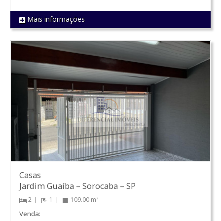
Mais informações
REF 1214
Casas
Jardim Guaíba
–
Sorocaba
–
SP
2
1
109.00 m²
Venda: