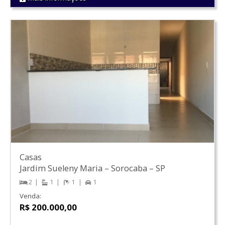
REF 1570
Casas
Jardim Sueleny Maria
–
Sorocaba
–
SP
2
1
1
1
Venda:
R$ 200.000,00