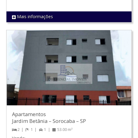
Mais informações
REF 1094
Apartamentos
Jardim Betânia
–
Sorocaba
–
SP
2
1
1
53.00 m²