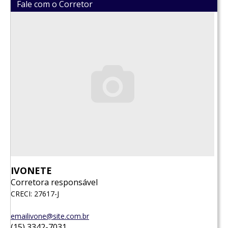
Fale com o Corretor
IVONETE
Corretora responsável
CRECI: 27617-J
emailivone@site.com.br
(15) 3342-7031